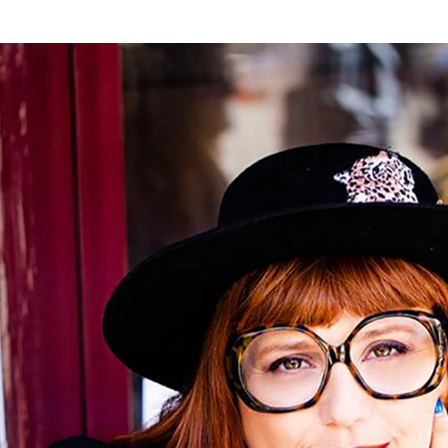
Gilets
Débarde
Tshirts
Pulls
Débarde
Tshirts
Mantea
Gilets
Blazers,
Blazers,
Pulls
Mantea
Accessoi