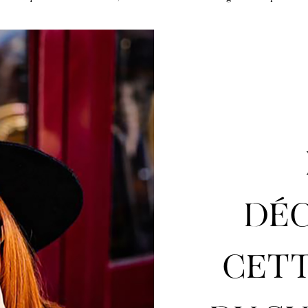
urs
urs
ux
 Vestes
 Vestes
ux
res
DÉ
CETT