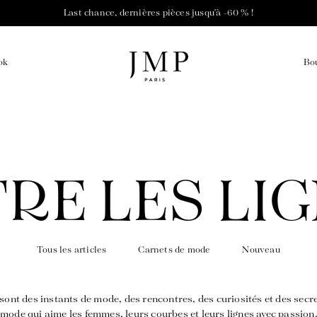
Last chance, dernières pièces jusqu'à -60 % !
Bo
ok
ENTS
CHANCE
rbes des femmes
La création avec audace et passion
Une fabrication resp
RE LES LI
ns
ns
es
 Tous les articles 
 Carnets de mode 
 Nouveau 
s
es
s
e sont des instants de mode, des rencontres, des curiosités et des sec
mode qui aime les femmes, leurs courbes et leurs lignes avec passion.
s
s