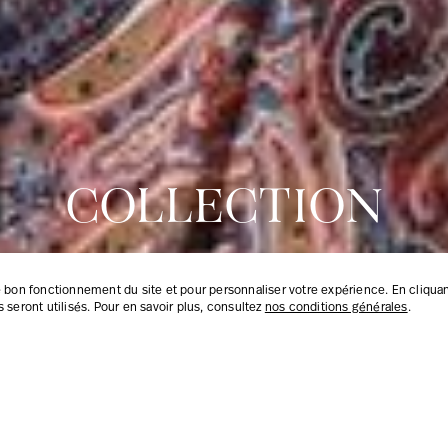
COLLECTION
COLLECTION
COLLECTION
COLLECTION
AUTOMNE HIVER
AUTOMNE HIVER
AUTOMNE HIVER
AUTOMNE HIVER
 bon fonctionnement du site et pour personnaliser votre expérience. En cliquant
 seront utilisés. Pour en savoir plus, consultez
nos conditions générales
.
PROMONTION
PROMONTION
NOUVEAUTÉS
NOUVEAUTÉS
DÉCOUVRIR
DÉCOUVRIR
DÉCOUVRIR
DÉCOUVRIR