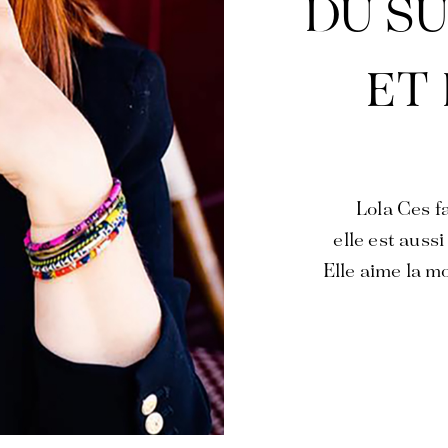
DU SU
ET
Lola Ces f
elle est auss
Elle aime la m