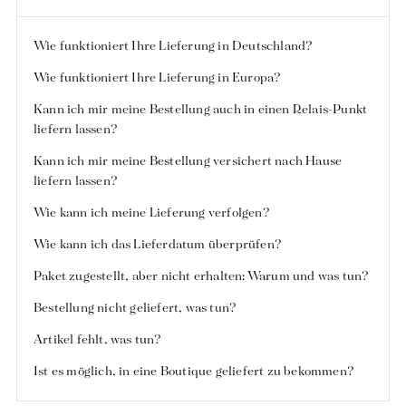
Hose
die Röcke
T-Shirts
Pullover
Jeans
Hose
Tanktops
T-Shirts
Wie funktioniert Ihre Lieferung in Deutschland?
Röcke
Sets
Mäntel
Westen
Wie funktioniert Ihre Lieferung in Europa?
Blusen
Jeans
Blazer, Jacken
Blazer, Jacken
Kann ich mir meine Bestellung auch in einen Relais-Punkt
Tuniken
Blusen
Pullover
Mäntel
liefern lassen?
Sets
Tuniken
Zubehör
Kann ich mir meine Bestellung versichert nach Hause
Hemden
Hemden
liefern lassen?
Entsprechend den weiblichen Kurven
Wie kann ich meine Lieferung verfolgen?
Wie kann ich das Lieferdatum überprüfen?
Paket zugestellt, aber nicht erhalten: Warum und was tun?
Bestellung nicht geliefert, was tun?
Artikel fehlt, was tun?
Ist es möglich, in eine Boutique geliefert zu bekommen?