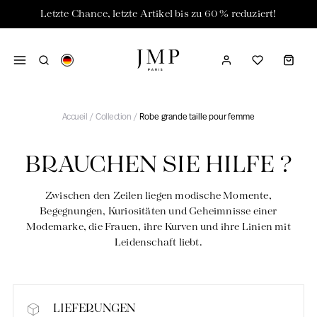
Letzte Chance, letzte Artikel bis zu 60 % reduziert!
NEUE KOLLEKTION
LAST CHANCE
DIE MARKE
Accueil
/
Collection
/
Robe grande taille pour femme
NOUVELLE COLLECTION
JUSQU'À -60%
DIE MARKE
BRAUCHEN SIE HILFE ?
Unsere Geschichte ; 40 Jahre Mode
Neue FW27 Kollektion
-40%
Zwischen den Zeilen liegen modische Momente,
Vorbestellung
-50 %
Begegnungen, Kuriositäten und Geheimnisse einer
Modemarke, die Frauen, ihre Kurven und ihre Linien mit
Geschenkkarten
-60 %
Leidenschaft liebt.
VÊTEMENTS
LAST CHANCE
Kleider
Kleider
Westen
Tanktops
LIEFERUNGEN