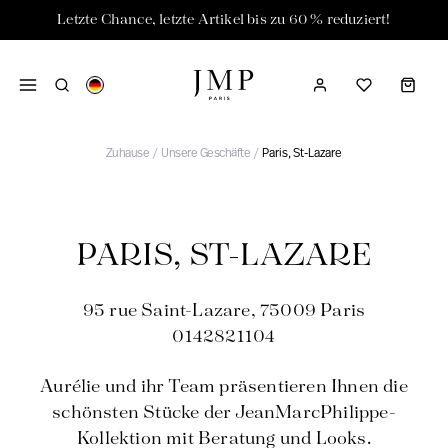
Letzte Chance, letzte Artikel bis zu 60 % reduziert!
Zuhause
/
Unsere Geschäfte
/
Paris, St-Lazare
NEUE KOLLEKTION
LAST CHANCE
DIE MARKE
NOUVELLE COLLECTION
JUSQU'À -60%
DIE MARKE
PARIS, ST-LAZARE
Unsere Geschichte ; 40 Jahre Mode
Neue FW27 Kollektion
-40%
Vorbestellung
-50 %
95 rue Saint-Lazare, 75009 Paris
0142821104
Geschenkkarten
-60 %
VÊTEMENTS
LAST CHANCE
Aurélie und ihr Team präsentieren Ihnen die
schönsten Stücke der JeanMarcPhilippe-
Kleider
Kleider
Westen
Tanktops
Kollektion mit Beratung und Looks.