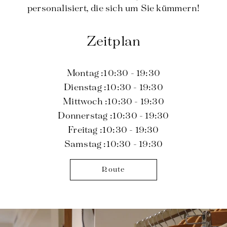
Hose
die Röcke
T-Shirts
Pullover
personalisiert, die sich um Sie kümmern!
Jeans
Hose
Tanktops
T-Shirts
Röcke
Sets
Mäntel
Westen
Zeitplan
Blusen
Jeans
Blazer, Jacken
Blazer, Jacken
Tuniken
Blusen
Pullover
Mäntel
Montag :
10:30 - 19:30
Sets
Tuniken
Zubehör
Dienstag :
10:30 - 19:30
Mittwoch :
10:30 - 19:30
Hemden
Hemden
Entsprechend den weiblichen Kurven
Donnerstag :
10:30 - 19:30
Freitag :
10:30 - 19:30
Samstag :
10:30 - 19:30
Route