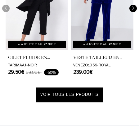
+ AJOUTER AU PANIER
+ AJOUTER AU PANIER
GILET FLUIDE EN
VESTE TAILLEUR EN
VISCOSE ELASTHANNE
VELOURS
TARIMAAJ-NOIR
VENEZO1059-ROYAL
AIRJET
29.50€
239.00€
59.00€
-50%
VOIR TOUS LES PRODUITS
Découvrir notre univers