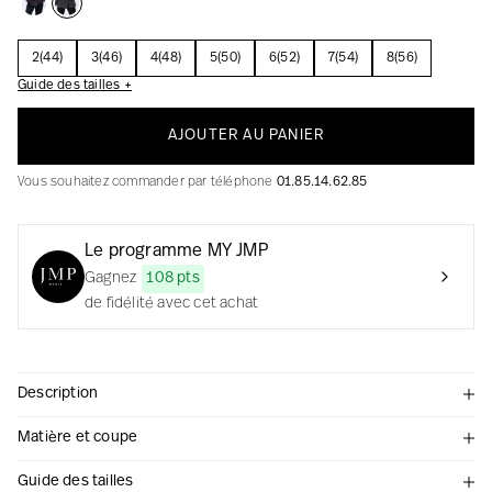
2(44)
3(46)
4(48)
5(50)
6(52)
7(54)
8(56)
Guide des tailles +
La création avec audace et passion
AJOUTER AU PANIER
Vous souhaitez commander par téléphone
01.85.14.62.85
Le programme MY JMP
Gagnez
108 pts
de fidélité avec cet achat
Description
Matière et coupe
Guide des tailles