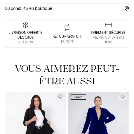
Disponibilité en boutique
Une fabrication responsable en France
LIVRAISON OFFERTE
PAIEMENT SÉCURISÉ
RETOUR GRATUIT
DÈS 130€
PayPal, CB, 3x sans
14 jours
2-3 jours
frais
VOUS AIMEREZ PEUT-
ÊTRE AUSSI
LOOK
Notre actualité dans le journal