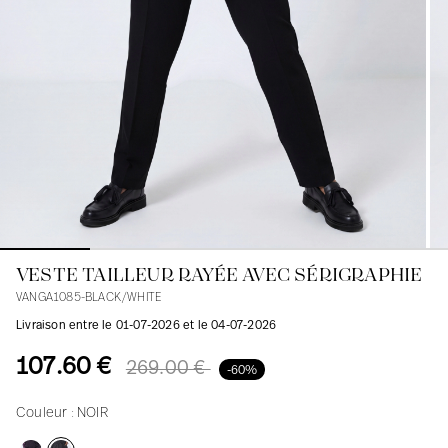
Blouses
Jeans
Blazers, Vestes
Blazers, Vestes
Tuniques
Blouses
Pulls
Manteaux
Ensembles
Tuniques
Accessoires
Chemises
Chemises
En ligne avec les courbes des femmes
VESTE TAILLEUR RAYÉE AVEC SÉRIGRAPHIE
VANGA1085-BLACK/WHITE
Livraison entre le 01-07-2026 et le 04-07-2026
107.60 €
269.00 €
-60%
Couleur :
NOIR