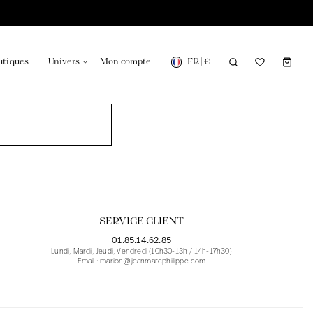
FR
|
€
utiques
Univers
Mon compte
onsable en France
Notre actualité dans le journal
SERVICE CLIENT
01.85.14.62.85
Lundi, Mardi, Jeudi, Vendredi (10h30-13h / 14h-17h30)
Email : marion@jeanmarcphilippe.com