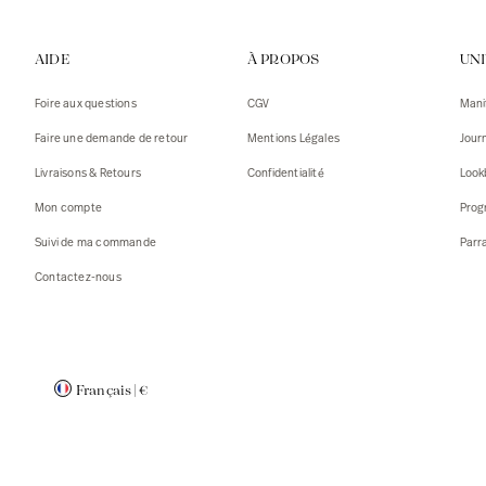
Gilets
Débarde
AIDE
À PROPOS
UN
Tshirts
Pulls
Débarde
Tshirts
Foire aux questions
CGV
Mani
Mantea
Gilets
Faire une demande de retour
Mentions Légales
Jour
Blazers,
Blazers,
Livraisons & Retours
Confidentialité
Look
Pulls
Mantea
Mon compte
Prog
Accessoi
Suivi de ma commande
Parr
Contactez-nous
Français
|
€