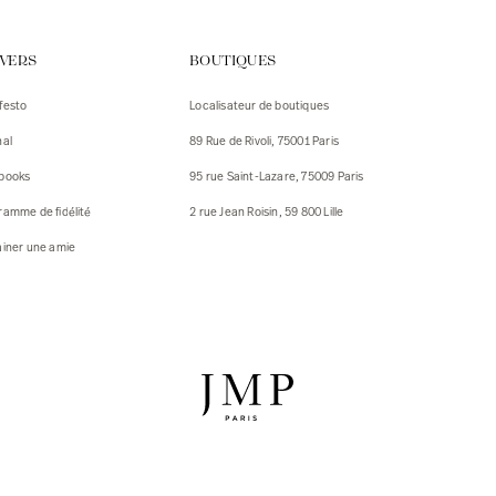
urs
IVERS
BOUTIQUES
urs
festo
Localisateur de boutiques
ux
nal
89 Rue de Rivoli, 75001 Paris
 Vestes
 Vestes
books
95 rue Saint-Lazare, 75009 Paris
ux
ramme de fidélité
2 rue Jean Roisin, 59 800 Lille
res
ainer une amie