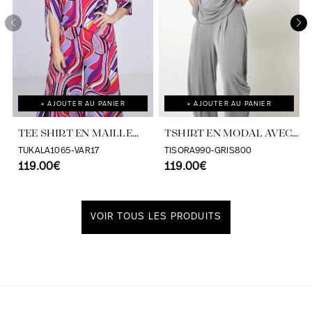
+ AJOUTER AU PANIER
+ AJOUTER AU PANIER
TEE SHIRT EN MAILLE
TSHIRT EN MODAL AVEC
IMPRIMÉ OVERSIZE SUR
CLOUS
TUKALA1065-VAR17
TISORA990-GRIS800
UN CÔTÉ
119.00€
119.00€
VOIR TOUS LES PRODUITS
Découvrir notre univers