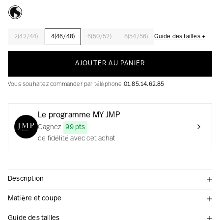
2(42/44)
4(46/48)
6(50/52)
8(54/56)
Guide des tailles +
La création avec audace et passion
AJOUTER AU PANIER
Vous souhaitez commander par téléphone
01.85.14.62.85
Le programme MY JMP
Gagnez
99 pts
de fidélité avec cet achat
Description
Matière et coupe
Guide des tailles