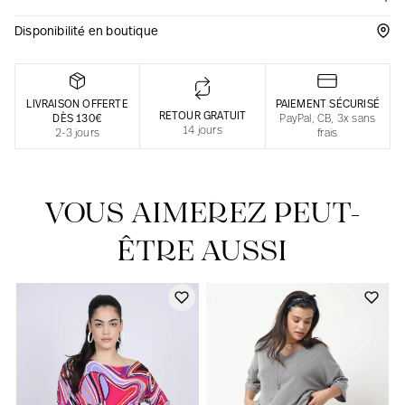
Une fabrication responsable en France
Disponibilité en boutique
LIVRAISON OFFERTE
PAIEMENT SÉCURISÉ
RETOUR GRATUIT
DÈS 130€
PayPal, CB, 3x sans
14 jours
2-3 jours
frais
VOUS AIMEREZ PEUT-
ÊTRE AUSSI
Notre actualité dans le journal