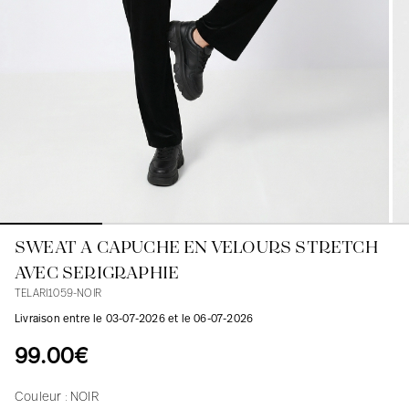
Blouses
Jeans
Blazers, Vestes
Blazers, Vestes
Tuniques
Blouses
Pulls
Manteaux
Ensembles
Tuniques
Accessoires
Chemises
Chemises
En ligne avec les courbes des femmes
SWEAT A CAPUCHE EN VELOURS STRETCH
AVEC SERIGRAPHIE
TELARI1059-NOIR
Livraison entre le 03-07-2026 et le 06-07-2026
99.00€
Couleur :
NOIR