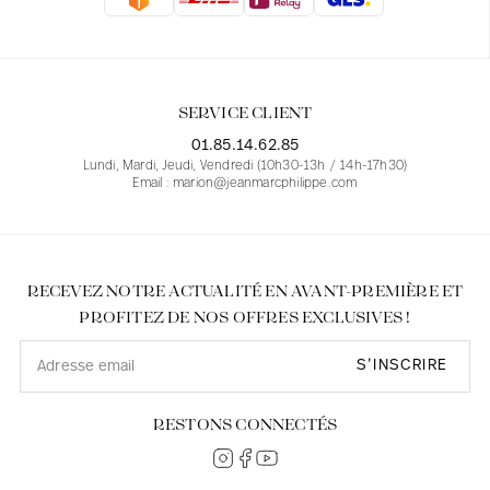
Blouses
Jeans
Blazers, Vestes
Blazers, Vestes
Tuniques
Blouses
Pulls
Manteaux
Ensembles
Tuniques
Accessoires
SERVICE CLIENT
Chemises
Chemises
En ligne avec les courbes des femmes
01.85.14.62.85
Lundi, Mardi, Jeudi, Vendredi (10h30-13h / 14h-17h30)
Email : marion@jeanmarcphilippe.com
RECEVEZ NOTRE ACTUALITÉ EN AVANT-PREMIÈRE ET
PROFITEZ DE NOS OFFRES EXCLUSIVES !
S’INSCRIRE
RESTONS CONNECTÉS