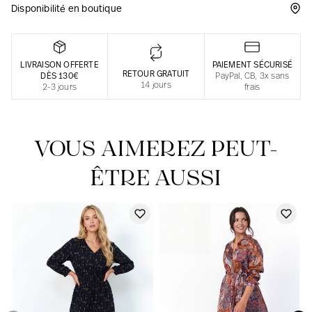
Disponibilité en boutique
Une fabrication responsable en France
LIVRAISON OFFERTE
PAIEMENT SÉCURISÉ
RETOUR GRATUIT
DÈS 130€
PayPal, CB, 3x sans
14 jours
2-3 jours
frais
VOUS AIMEREZ PEUT-
ÊTRE AUSSI
Notre actualité dans le journal