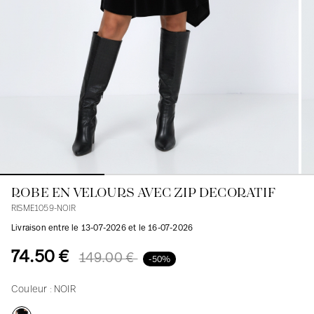
Blouses
Jeans
Blazers, Vestes
Blazers, Vestes
Tuniques
Blouses
Pulls
Manteaux
Ensembles
Tuniques
Accessoires
Chemises
Chemises
En ligne avec les courbes des femmes
ROBE EN VELOURS AVEC ZIP DECORATIF
RISME1059-NOIR
Livraison entre le 13-07-2026 et le 16-07-2026
74.50 €
149.00 €
-50%
Couleur :
NOIR