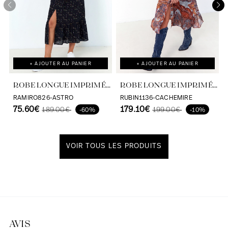
+ AJOUTER AU PANIER
+ AJOUTER AU PANIER
ROBE LONGUE IMPRIMÉE
ROBE LONGUE IMPRIMÉ
ASTRO VISCOSE
CACHEMIRE EFFET
RAMIRO826-ASTRO
RUBIN1136-CACHEMIRE
ECOVERO
75.60€
SATINÉ
179.10€
189.00€
199.00€
-60%
-10%
VOIR TOUS LES PRODUITS
Découvrir notre univers
AVIS