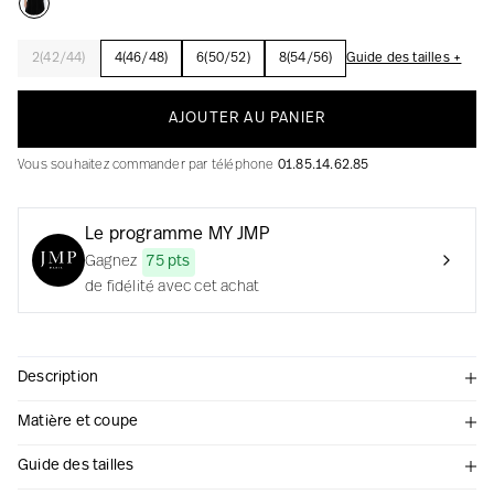
2(42/44)
4(46/48)
6(50/52)
8(54/56)
Guide des tailles +
La création avec audace et passion
AJOUTER AU PANIER
Vous souhaitez commander par téléphone
01.85.14.62.85
Le programme MY JMP
Gagnez
75 pts
de fidélité avec cet achat
Description
Matière et coupe
Guide des tailles