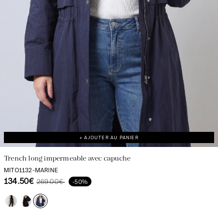
+ AJOUTER AU PANIER
Trench long impermeable avec capuche
MITO1132-MARINE
134.50€
269.00€
-50%