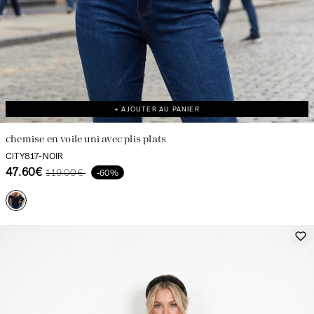
+ AJOUTER AU PANIER
chemise en voile uni avec plis plats
CITY817-NOIR
47.60€
119.00€
-60%