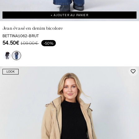
+ AJOUTER AU PANIER
Jean évasé en denim bicolore
BETTINA1062-BRUT
54.50€
109.00€
-50%
LOOK