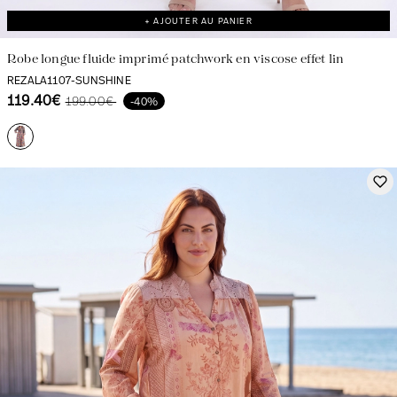
+ AJOUTER AU PANIER
Robe longue fluide imprimé patchwork en viscose effet lin
REZALA1107-SUNSHINE
119.40€
199.00€
-40%
La création avec audace et passion