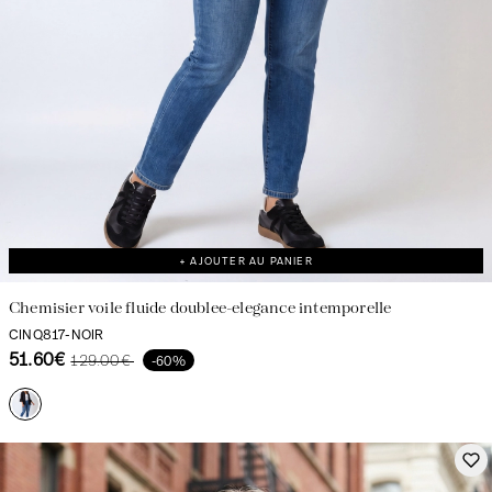
+ AJOUTER AU PANIER
Chemisier voile fluide doublee-elegance intemporelle
CINQ817-NOIR
51.60€
129.00€
-60%