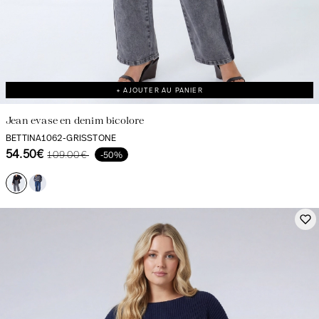
+ AJOUTER AU PANIER
Jean evase en denim bicolore
BETTINA1062-GRISSTONE
54.50€
109.00€
-50%