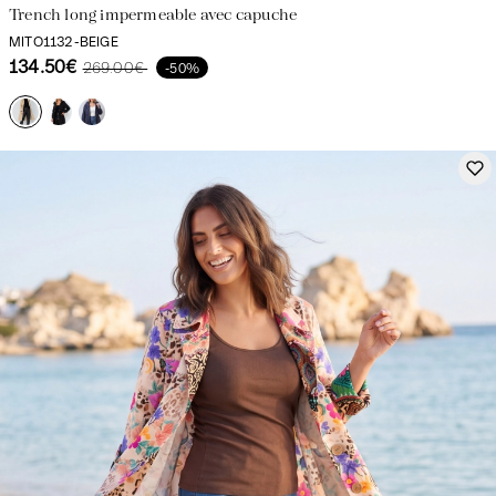
Trench long impermeable avec capuche
MITO1132-BEIGE
134.50€
269.00€
-50%