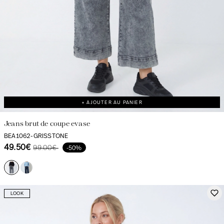
+ AJOUTER AU PANIER
Jeans brut de coupe evase
BEA1062-GRISSTONE
49.50€
99.00€
-50%
LOOK