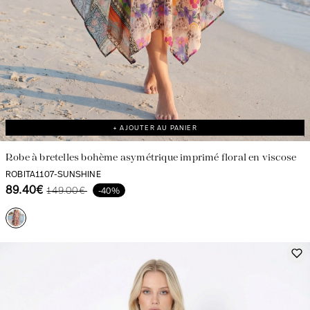
+ AJOUTER AU PANIER
Robe à bretelles bohème asymétrique imprimé floral en viscose
ROBITA1107-SUNSHINE
89.40€
149.00€
-40%