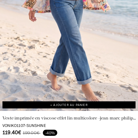
+ AJOUTER AU PANIER
Veste imprimée en viscose effet lin multicolore -jean marc philippe
made in france
VONIKO1107-SUNSHINE
119.40€
199.00€
-40%