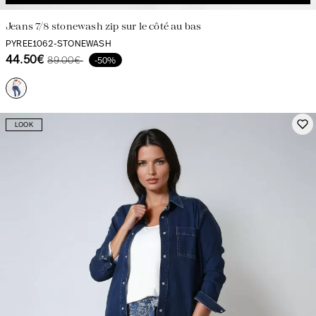
Jeans 7/8 stonewash zip sur le côté au bas
PYREE1062-STONEWASH
44.50€
89.00€
-50%
LOOK