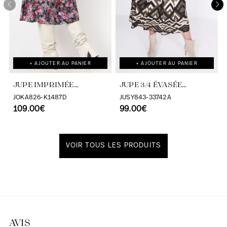
+ AJOUTER AU PANIER
+ AJOUTER AU PANIER
JUPE IMPRIMÉE
JUPE 3/4 ÉVASÉE
BOUTONNÉE DEVANT
IMPRIMÉ SATINÉ
JOKA826-K1487D
JUSY843-33742A
109.00€
99.00€
VOIR TOUS LES PRODUITS
Découvrir notre univers
AVIS