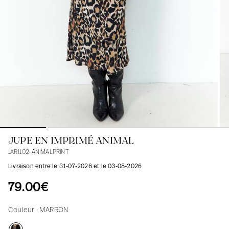
Blouses
Jeans
Blazers, Vestes
Blazers, Vestes
Tuniques
Blouses
Pulls
Manteaux
Ensembles
Tuniques
Accessoires
Chemises
Chemises
En ligne avec les courbes des femmes
JUPE EN IMPRIMÉ ANIMAL
JARI102-ANIMALPRINT
Livraison entre le 31-07-2026 et le 03-08-2026
79.00€
Couleur :
MARRON