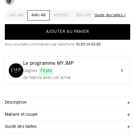
2(42/44)
4(46/48)
6(50/52)
8(54/56)
Guide des tailles +
La création avec audace et passion
AJOUTER AU PANIER
Vous souhaitez commander par téléphone
01.85.14.62.85
Le programme MY JMP
Gagnez
79 pts
de fidélité avec cet achat
Description
Matière et coupe
Guide des tailles