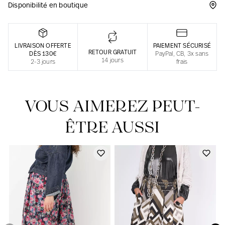
Disponibilité en boutique
Une fabrication responsable en France
LIVRAISON OFFERTE
PAIEMENT SÉCURISÉ
RETOUR GRATUIT
DÈS 130€
PayPal, CB, 3x sans
14 jours
2-3 jours
frais
VOUS AIMEREZ PEUT-
ÊTRE AUSSI
Notre actualité dans le journal