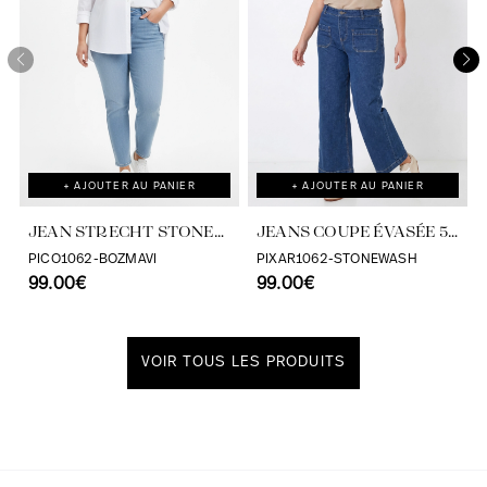
+ AJOUTER AU PANIER
+ AJOUTER AU PANIER
JEAN STRECHT STONE
JEANS COUPE ÉVASÉE 5
TAILLE HAUTE-JEAN
POCHES
PICO1062-BOZMAVI
PIXAR1062-STONEWASH
99.00€
MARC PHILIPPE
99.00€
VOIR TOUS LES PRODUITS
Découvrir notre univers