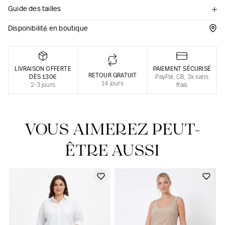
Guide des tailles
Une fabrication responsable en France
Disponibilité en boutique
LIVRAISON OFFERTE
PAIEMENT SÉCURISÉ
RETOUR GRATUIT
DÈS 130€
PayPal, CB, 3x sans
14 jours
2-3 jours
frais
VOUS AIMEREZ PEUT-
ÊTRE AUSSI
Notre actualité dans le journal