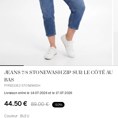
Blouses
Jeans
Blazers, Vestes
Blazers, Vestes
Tuniques
Blouses
Pulls
Manteaux
Ensembles
Tuniques
Accessoires
Chemises
Chemises
En ligne avec les courbes des femmes
JEANS 7/8 STONEWASH ZIP SUR LE CÔTÉ AU
BAS
PYREE1062-STONEWASH
Livraison entre le 14-07-2026 et le 17-07-2026
44.50 €
89.00 €
-50%
Couleur :
BLEU