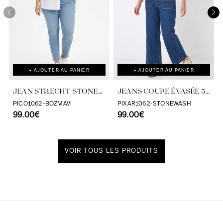
+ AJOUTER AU PANIER
+ AJOUTER AU PANIER
JEAN STRECHT STONE
JEANS COUPE ÉVASÉE 5
TAILLE HAUTE-JEAN
POCHES
PICO1062-BOZMAVI
PIXAR1062-STONEWASH
99.00€
MARC PHILIPPE
99.00€
VOIR TOUS LES PRODUITS
Découvrir notre univers