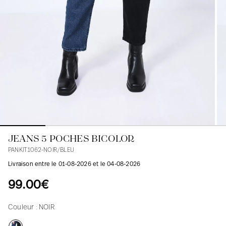
Blouses
Jeans
Blazers, Vestes
Blazers, Vestes
Tuniques
Blouses
Pulls
Manteaux
Ensembles
Tuniques
Accessoires
Chemises
Chemises
En ligne avec les courbes des femmes
JEANS 5 POCHES BICOLOR
PANKIT1062-NOIR/BLEU
Livraison entre le 01-08-2026 et le 04-08-2026
99.00€
Couleur :
NOIR