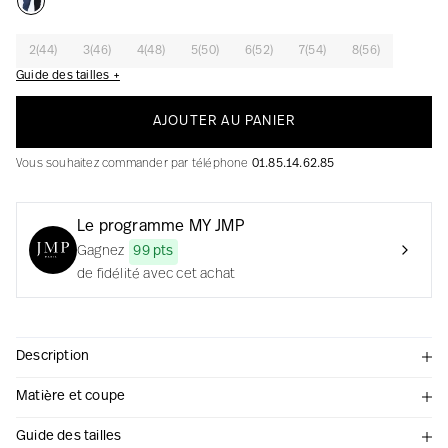
2(44)
3(46)
4(48)
5(50)
6(52)
7(54)
8(56)
Guide des tailles +
La création avec audace et passion
AJOUTER AU PANIER
Vous souhaitez commander par téléphone
01.85.14.62.85
Le programme MY JMP
Gagnez
99 pts
de fidélité avec cet achat
Description
Matière et coupe
Guide des tailles