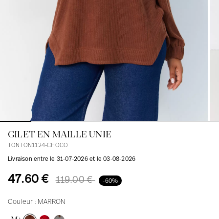
Blouses
Jeans
Blazers, Vestes
Blazers, Vestes
Tuniques
Blouses
Pulls
Manteaux
Ensembles
Tuniques
Accessoires
Chemises
Chemises
En ligne avec les courbes des femmes
GILET EN MAILLE UNIE
TONTON1124-CHOCO
Livraison entre le 31-07-2026 et le 03-08-2026
47.60 €
119.00 €
-60%
Couleur :
MARRON