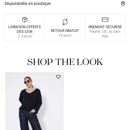
Disponibilité en boutique
Une fabrication responsable en France
LIVRAISON OFFERTE
PAIEMENT SÉCURISÉ
RETOUR GRATUIT
DÈS 130€
PayPal, CB, 3x sans
14 jours
2-3 jours
frais
SHOP THE LOOK
Notre actualité dans le journal