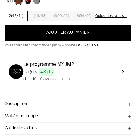
2(42/44)
4(46/48)
6(50/52)
8(54/56)
Guide des tailles +
La création avec audace et passion
AJOUTER AU PANIER
Vous souhaitez commander par téléphone
01.85.14.62.85
Le programme MY JMP
Gagnez
48 pts
de fidélité avec cet achat
Description
Matière et coupe
Guide des tailles