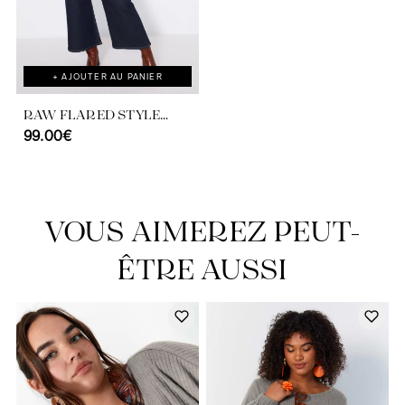
+ AJOUTER AU PANIER
RAW FLARED STYLE
JEANS
99.00€
VOUS AIMEREZ PEUT-
ÊTRE AUSSI
Découvrir notre univers