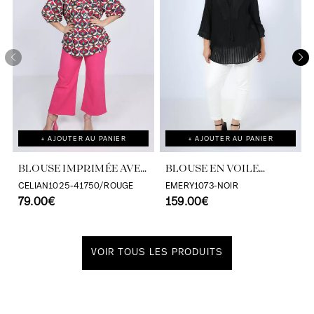
+ AJOUTER AU PANIER
+ AJOUTER AU PANIER
BLOUSE IMPRIMÉE AVEC
BLOUSE EN VOILE
VOLANTS EN CASCADE
GAUFRÉ EFFET RAYURE
CELIAN1025-41750/ROUGE
EMERY1073-NOIR
79.00€
TON/TON
159.00€
VOIR TOUS LES PRODUITS