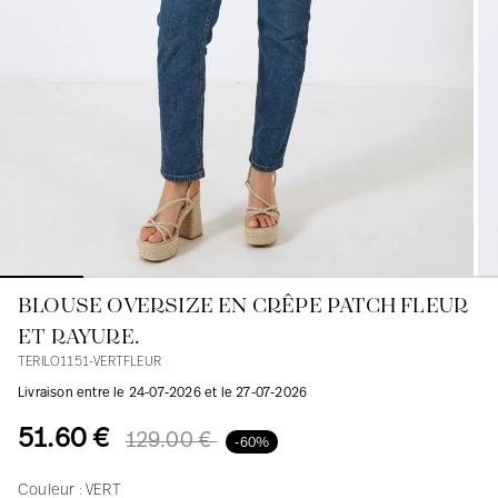
Blouses
Jeans
Blazers, Vestes
Blazers, Vestes
Tuniques
Blouses
Pulls
Manteaux
Ensembles
Tuniques
Accessoires
Chemises
Chemises
En ligne avec les courbes des femmes
BLOUSE OVERSIZE EN CRÊPE PATCH FLEUR
ET RAYURE.
TERILO1151-VERTFLEUR
Livraison entre le 24-07-2026 et le 27-07-2026
51.60 €
129.00 €
-60%
Couleur :
VERT