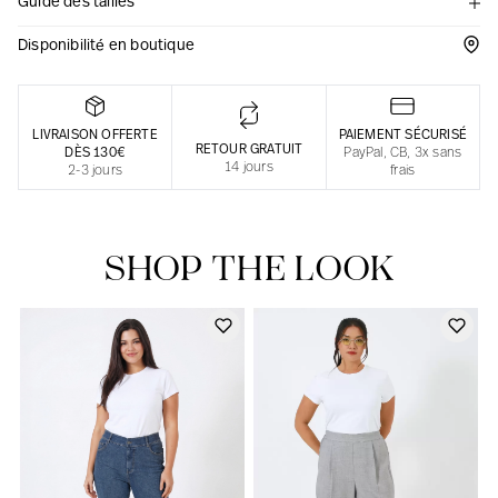
Guide des tailles
Une fabrication responsable en France
Disponibilité en boutique
LIVRAISON OFFERTE
PAIEMENT SÉCURISÉ
RETOUR GRATUIT
DÈS 130€
PayPal, CB, 3x sans
14 jours
2-3 jours
frais
SHOP THE LOOK
Notre actualité dans le journal