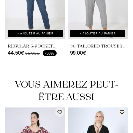
+ AJOUTER AU PANIER
+ AJOUTER AU PANIER
REGULAR 5-POCKET
7/8 TAILORED TROUSERS
STONE JEANS
44.50€
IN PLAIN WITH TURN-
99.00€
89.00€
-50%
UPS
VOUS AIMEREZ PEUT-
ÊTRE AUSSI
Découvrir notre univers