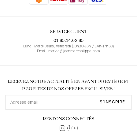
Blouses
Jeans
Blazers, Vestes
Blazers, Vestes
Tuniques
Blouses
Pulls
Manteaux
Ensembles
Tuniques
Accessoires
SERVICE CLIENT
Chemises
Chemises
En ligne avec les courbes des femmes
01.85.14.62.85
Lundi, Mardi, Jeudi, Vendredi (10h30-13h / 14h-17h30)
Email : marion@jeanmarcphilippe.com
RECEVEZ NOTRE ACTUALITÉ EN AVANT-PREMIÈRE ET
PROFITEZ DE NOS OFFRES EXCLUSIVES !
S’INSCRIRE
RESTONS CONNECTÉS