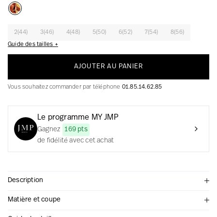
2(44)
3(46)
4(48)
5(50)
6(52)
7(54)
8(56)
La création avec audace et passion
Guide des tailles +
AJOUTER AU PANIER
Vous souhaitez commander par téléphone
01.85.14.62.85
Le programme MY JMP
Gagnez
169 pts
de fidélité avec cet achat
Description
Matière et coupe