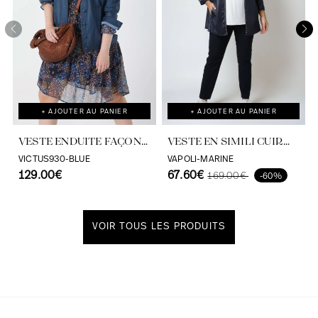
+ AJOUTER AU PANIER
+ AJOUTER AU PANIER
VESTE ENDUITE FAÇON
VESTE EN SIMILI CUIR
JEANS
NOIR CLOUTEE-ESPRIT
VICTUS930-BLUE
VAPOLI-MARINE
129.00€
ROCK CHIC EDITION
67.60€
169.00€
-60%
LIMITEE
VOIR TOUS LES PRODUITS
Découvrir notre univers