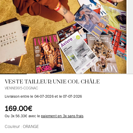
Blouses
Jeans
Blazers, Vestes
Blazers, Vestes
Tuniques
Blouses
Pulls
Manteaux
Ensembles
Tuniques
Accessoires
Chemises
Chemises
En ligne avec les courbes des femmes
VESTE TAILLEUR UNIE COL CHÂLE
VIENNE995-COGNAC
Livraison entre le 04-07-2026 et le 07-07-2026
169.00€
Ou 3x 56.33€ avec le
paiement en 3x sans frais
Couleur :
ORANGE