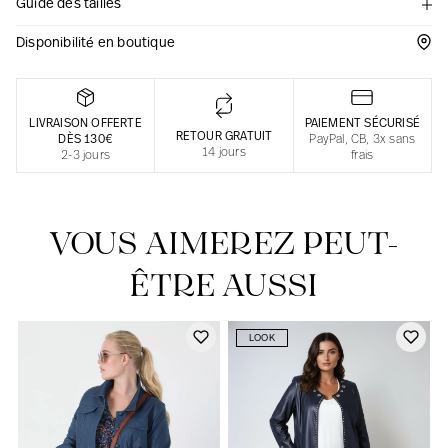
Guide des tailles
Une fabrication responsable en France
Disponibilité en boutique
LIVRAISON OFFERTE
PAIEMENT SÉCURISÉ
RETOUR GRATUIT
DÈS 130€
PayPal, CB, 3x sans
14 jours
2-3 jours
frais
VOUS AIMEREZ PEUT-
ÊTRE AUSSI
LOOK
Notre actualité dans le journal