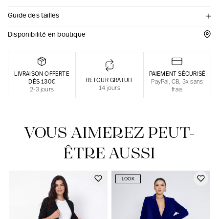
Guide des tailles
Une fabrication responsable en France
Disponibilité en boutique
LIVRAISON OFFERTE
PAIEMENT SÉCURISÉ
RETOUR GRATUIT
DÈS 130€
PayPal, CB, 3x sans
14 jours
2-3 jours
frais
VOUS AIMEREZ PEUT-
ÊTRE AUSSI
LOOK
Notre actualité dans le journal