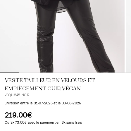
Blouses
Jeans
Blazers, Vestes
Blazers, Vestes
Tuniques
Blouses
Pulls
Manteaux
Ensembles
Tuniques
Accessoires
Chemises
Chemises
En ligne avec les courbes des femmes
VESTE TAILLEUR EN VELOURS ET
EMPIÈCEMENT CUIR VÉGAN
VEQUI845-NOIR
Livraison entre le 31-07-2026 et le 03-08-2026
219.00€
Ou 3x 73.00€ avec le
paiement en 3x sans frais