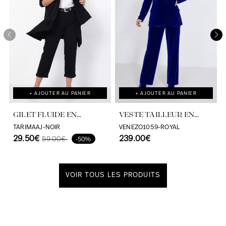
+ AJOUTER AU PANIER
+ AJOUTER AU PANIER
GILET FLUIDE EN
VESTE TAILLEUR EN
VISCOSE ELASTHANNE
VELOURS
TARIMAAJ-NOIR
VENEZO1059-ROYAL
AIRJET
29.50€
239.00€
59.00€
-50%
VOIR TOUS LES PRODUITS
Découvrir notre univers