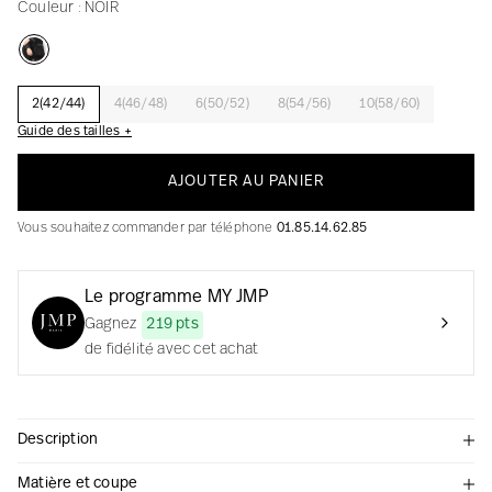
Couleur :
NOIR
La création avec audace et passion
2(42/44)
4(46/48)
6(50/52)
8(54/56)
10(58/60)
Guide des tailles +
AJOUTER AU PANIER
Vous souhaitez commander par téléphone
01.85.14.62.85
Le programme MY JMP
Gagnez
219 pts
de fidélité avec cet achat
Description
Matière et coupe