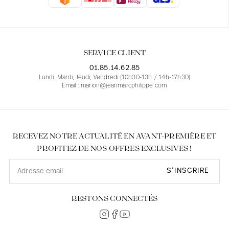
Blouses
Jeans
Blazers, Vestes
Blazers, Vestes
Tuniques
Blouses
Pulls
Manteaux
Ensembles
Tuniques
Accessoires
SERVICE CLIENT
Chemises
Chemises
En ligne avec les courbes des femmes
01.85.14.62.85
Lundi, Mardi, Jeudi, Vendredi (10h30-13h / 14h-17h30)
Email : marion@jeanmarcphilippe.com
RECEVEZ NOTRE ACTUALITÉ EN AVANT-PREMIÈRE ET
PROFITEZ DE NOS OFFRES EXCLUSIVES !
S’INSCRIRE
RESTONS CONNECTÉS