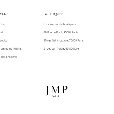
urs
IVERS
BOUTIQUES
urs
festo
Localisateur de boutiques
ux
nal
89 Rue de Rivoli, 75001 Paris
 Vestes
 Vestes
books
95 rue Saint-Lazare, 75009 Paris
ux
ramme de fidélité
2 rue Jean Roisin, 59 800 Lille
res
ainer une amie