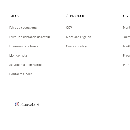
Gilets
Débarde
AIDE
À PROPOS
UN
Tshirts
Pulls
Débarde
Tshirts
Foire aux questions
CGV
Mani
Mantea
Gilets
Faire une demande de retour
Mentions Légales
Jour
Blazers,
Blazers,
Livraisons & Retours
Confidentialité
Look
Pulls
Mantea
Mon compte
Prog
Accessoi
Suivi de ma commande
Parr
Contactez-nous
Français
|
€