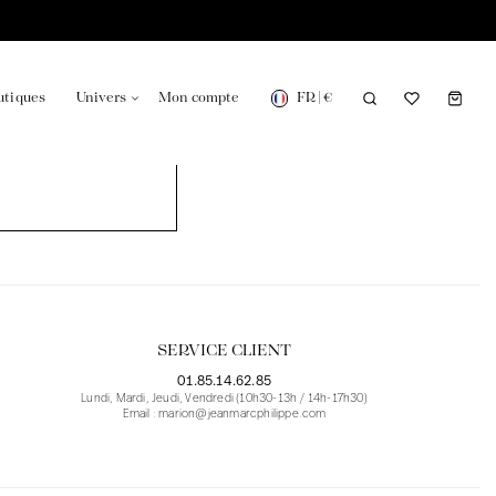
FR
|
€
utiques
Univers
Mon compte
onsable en France
Notre actualité dans le journal
SERVICE CLIENT
01.85.14.62.85
Lundi, Mardi, Jeudi, Vendredi (10h30-13h / 14h-17h30)
Email : marion@jeanmarcphilippe.com