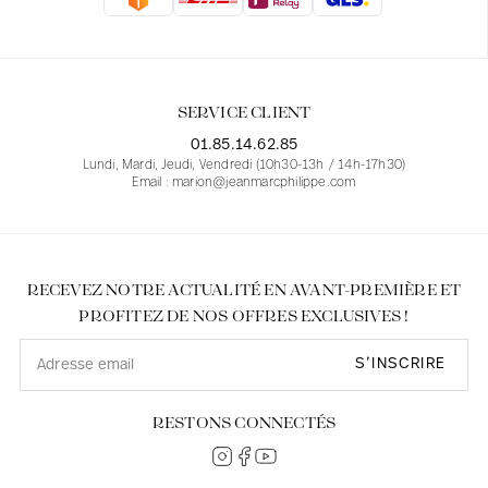
Blouses
Jeans
Blazers, Vestes
Blazers, Vestes
Tuniques
Blouses
Pulls
Manteaux
Ensembles
Tuniques
Accessoires
SERVICE CLIENT
Chemises
Chemises
En ligne avec les courbes des femmes
01.85.14.62.85
Lundi, Mardi, Jeudi, Vendredi (10h30-13h / 14h-17h30)
Email : marion@jeanmarcphilippe.com
RECEVEZ NOTRE ACTUALITÉ EN AVANT-PREMIÈRE ET
PROFITEZ DE NOS OFFRES EXCLUSIVES !
S’INSCRIRE
RESTONS CONNECTÉS