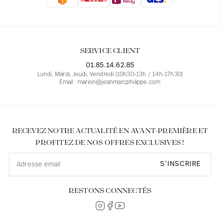
Blouses
Jeans
Blazers, Vestes
Blazers, Vestes
Tuniques
Blouses
Pulls
Manteaux
Ensembles
Tuniques
Accessoires
SERVICE CLIENT
Chemises
Chemises
En ligne avec les courbes des femmes
01.85.14.62.85
Lundi, Mardi, Jeudi, Vendredi (10h30-13h / 14h-17h30)
Email : marion@jeanmarcphilippe.com
RECEVEZ NOTRE ACTUALITÉ EN AVANT-PREMIÈRE ET
PROFITEZ DE NOS OFFRES EXCLUSIVES !
S’INSCRIRE
RESTONS CONNECTÉS