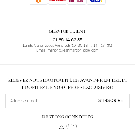
Blouses
Jeans
Blazers, Vestes
Blazers, Vestes
Tuniques
Blouses
Pulls
Manteaux
Ensembles
Tuniques
Accessoires
SERVICE CLIENT
Chemises
Chemises
En ligne avec les courbes des femmes
01.85.14.62.85
Lundi, Mardi, Jeudi, Vendredi (10h30-13h / 14h-17h30)
Email : marion@jeanmarcphilippe.com
RECEVEZ NOTRE ACTUALITÉ EN AVANT-PREMIÈRE ET
PROFITEZ DE NOS OFFRES EXCLUSIVES !
S’INSCRIRE
RESTONS CONNECTÉS