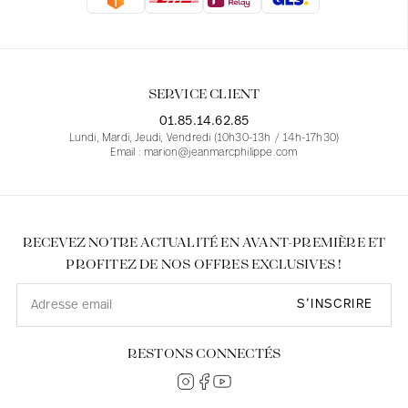
Blouses
Jeans
Blazers, Vestes
Blazers, Vestes
Tuniques
Blouses
Pulls
Manteaux
Ensembles
Tuniques
Accessoires
SERVICE CLIENT
Chemises
Chemises
En ligne avec les courbes des femmes
01.85.14.62.85
Lundi, Mardi, Jeudi, Vendredi (10h30-13h / 14h-17h30)
Email : marion@jeanmarcphilippe.com
RECEVEZ NOTRE ACTUALITÉ EN AVANT-PREMIÈRE ET
PROFITEZ DE NOS OFFRES EXCLUSIVES !
S’INSCRIRE
RESTONS CONNECTÉS