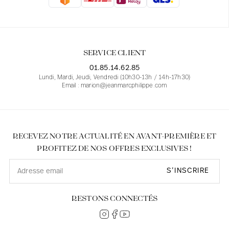
Blouses
Jeans
Blazers, Vestes
Blazers, Vestes
Tuniques
Blouses
Pulls
Manteaux
Ensembles
Tuniques
Accessoires
SERVICE CLIENT
Chemises
Chemises
En ligne avec les courbes des femmes
01.85.14.62.85
Lundi, Mardi, Jeudi, Vendredi (10h30-13h / 14h-17h30)
Email : marion@jeanmarcphilippe.com
RECEVEZ NOTRE ACTUALITÉ EN AVANT-PREMIÈRE ET
PROFITEZ DE NOS OFFRES EXCLUSIVES !
S’INSCRIRE
RESTONS CONNECTÉS