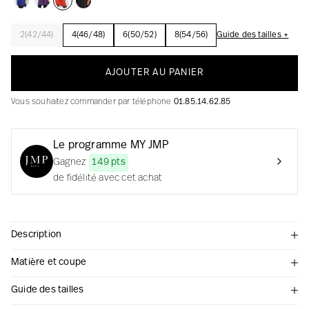
2(42/44)
4(46/48)
6(50/52)
8(54/56)
Guide des tailles +
La création avec audace et passion
AJOUTER AU PANIER
Vous souhaitez commander par téléphone
01.85.14.62.85
Le programme MY JMP
Gagnez
149 pts
de fidélité avec cet achat
Description
Matière et coupe
Guide des tailles