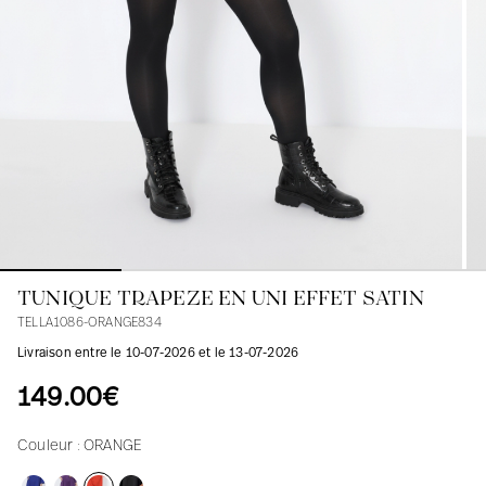
Blouses
Jeans
Blazers, Vestes
Blazers, Vestes
Tuniques
Blouses
Pulls
Manteaux
Ensembles
Tuniques
Accessoires
Chemises
Chemises
En ligne avec les courbes des femmes
TUNIQUE TRAPEZE EN UNI EFFET SATIN
TELLA1086-ORANGE834
Livraison entre le 10-07-2026 et le 13-07-2026
149.00€
Couleur :
ORANGE