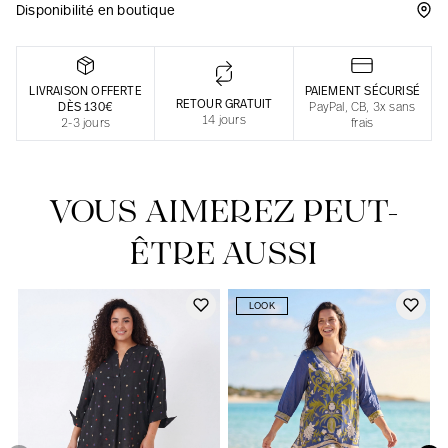
Disponibilité en boutique
Une fabrication responsable en France
LIVRAISON OFFERTE
PAIEMENT SÉCURISÉ
RETOUR GRATUIT
DÈS 130€
PayPal, CB, 3x sans
14 jours
2-3 jours
frais
VOUS AIMEREZ PEUT-
ÊTRE AUSSI
LOOK
Notre actualité dans le journal