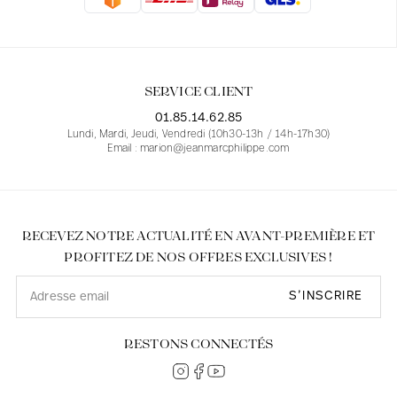
Blouses
Jeans
Blazers, Vestes
Blazers, Vestes
Tuniques
Blouses
Pulls
Manteaux
Ensembles
Tuniques
Accessoires
SERVICE CLIENT
Chemises
Chemises
En ligne avec les courbes des femmes
01.85.14.62.85
Lundi, Mardi, Jeudi, Vendredi (10h30-13h / 14h-17h30)
Email : marion@jeanmarcphilippe.com
RECEVEZ NOTRE ACTUALITÉ EN AVANT-PREMIÈRE ET
PROFITEZ DE NOS OFFRES EXCLUSIVES !
S’INSCRIRE
RESTONS CONNECTÉS