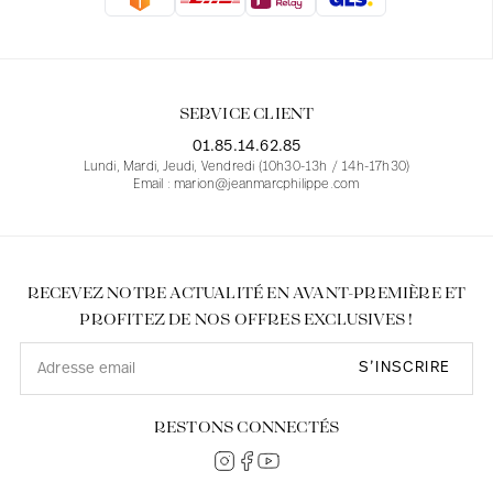
Blouses
Jeans
Blazers, Vestes
Blazers, Vestes
Tuniques
Blouses
Pulls
Manteaux
Ensembles
Tuniques
Accessoires
SERVICE CLIENT
Chemises
Chemises
En ligne avec les courbes des femmes
01.85.14.62.85
Lundi, Mardi, Jeudi, Vendredi (10h30-13h / 14h-17h30)
Email : marion@jeanmarcphilippe.com
RECEVEZ NOTRE ACTUALITÉ EN AVANT-PREMIÈRE ET
PROFITEZ DE NOS OFFRES EXCLUSIVES !
S’INSCRIRE
RESTONS CONNECTÉS