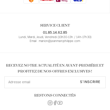
Blouses
Jeans
Blazers, Vestes
Blazers, Vestes
Tuniques
Blouses
Pulls
Manteaux
Ensembles
Tuniques
Accessoires
SERVICE CLIENT
Chemises
Chemises
En ligne avec les courbes des femmes
01.85.14.62.85
Lundi, Mardi, Jeudi, Vendredi (10h30-13h / 14h-17h30)
Email : marion@jeanmarcphilippe.com
RECEVEZ NOTRE ACTUALITÉ EN AVANT-PREMIÈRE ET
PROFITEZ DE NOS OFFRES EXCLUSIVES !
S’INSCRIRE
RESTONS CONNECTÉS