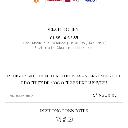
Blouses
Jeans
Blazers, Vestes
Blazers, Vestes
Tuniques
Blouses
Pulls
Manteaux
Ensembles
Tuniques
Accessoires
SERVICE CLIENT
Chemises
Chemises
En ligne avec les courbes des femmes
01.85.14.62.85
Lundi, Mardi, Jeudi, Vendredi (10h30-13h / 14h-17h30)
Email : marion@jeanmarcphilippe.com
RECEVEZ NOTRE ACTUALITÉ EN AVANT-PREMIÈRE ET
PROFITEZ DE NOS OFFRES EXCLUSIVES !
S’INSCRIRE
RESTONS CONNECTÉS