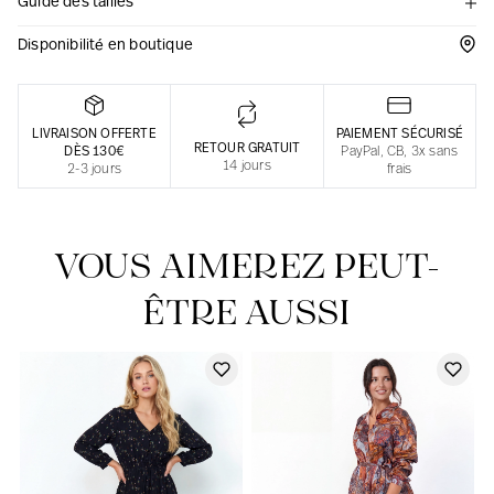
Guide des tailles
Une fabrication responsable en France
Disponibilité en boutique
LIVRAISON OFFERTE
PAIEMENT SÉCURISÉ
RETOUR GRATUIT
DÈS 130€
PayPal, CB, 3x sans
14 jours
2-3 jours
frais
VOUS AIMEREZ PEUT-
ÊTRE AUSSI
Notre actualité dans le journal