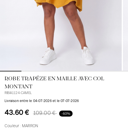
Blouses
Jeans
Blazers, Vestes
Blazers, Vestes
Tuniques
Blouses
Pulls
Manteaux
Ensembles
Tuniques
Accessoires
Chemises
Chemises
En ligne avec les courbes des femmes
ROBE TRAPÉZE EN MAILLE AVEC COL
MONTANT
RIBIA1124-CAMEL
Livraison entre le 04-07-2026 et le 07-07-2026
43.60 €
109.00 €
-60%
Couleur :
MARRON