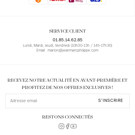
Blouses
Jeans
Blazers, Vestes
Blazers, Vestes
Tuniques
Blouses
Pulls
Manteaux
Ensembles
Tuniques
Accessoires
SERVICE CLIENT
Chemises
Chemises
En ligne avec les courbes des femmes
01.85.14.62.85
Lundi, Mardi, Jeudi, Vendredi (10h30-13h / 14h-17h30)
Email : marion@jeanmarcphilippe.com
RECEVEZ NOTRE ACTUALITÉ EN AVANT-PREMIÈRE ET
PROFITEZ DE NOS OFFRES EXCLUSIVES !
S’INSCRIRE
RESTONS CONNECTÉS