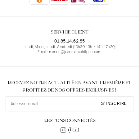
Blouses
Jeans
Blazers, Vestes
Blazers, Vestes
Tuniques
Blouses
Pulls
Manteaux
Ensembles
Tuniques
Accessoires
SERVICE CLIENT
Chemises
Chemises
En ligne avec les courbes des femmes
01.85.14.62.85
Lundi, Mardi, Jeudi, Vendredi (10h30-13h / 14h-17h30)
Email : marion@jeanmarcphilippe.com
RECEVEZ NOTRE ACTUALITÉ EN AVANT-PREMIÈRE ET
PROFITEZ DE NOS OFFRES EXCLUSIVES !
S’INSCRIRE
RESTONS CONNECTÉS