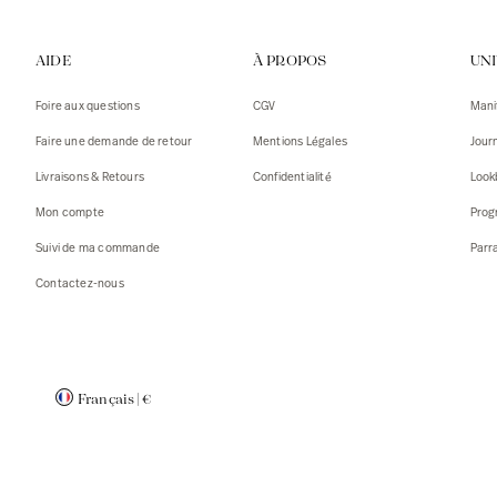
Gilets
Débarde
AIDE
À PROPOS
UN
Tshirts
Pulls
Débarde
Tshirts
Foire aux questions
CGV
Mani
Mantea
Gilets
Faire une demande de retour
Mentions Légales
Jour
Blazers,
Blazers,
Livraisons & Retours
Confidentialité
Look
Pulls
Mantea
Mon compte
Prog
Accessoi
Suivi de ma commande
Parr
Contactez-nous
Français
|
€