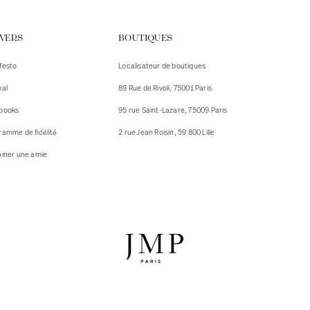
urs
IVERS
BOUTIQUES
urs
festo
Localisateur de boutiques
ux
nal
89 Rue de Rivoli, 75001 Paris
 Vestes
 Vestes
books
95 rue Saint-Lazare, 75009 Paris
ux
ramme de fidélité
2 rue Jean Roisin, 59 800 Lille
res
ainer une amie