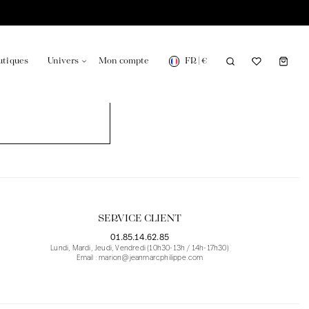
FR
|
€
utiques
Univers
Mon compte
onsable en France
Notre actualité dans le journal
SERVICE CLIENT
01.85.14.62.85
Lundi, Mardi, Jeudi, Vendredi (10h30-13h / 14h-17h30)
Email : marion@jeanmarcphilippe.com