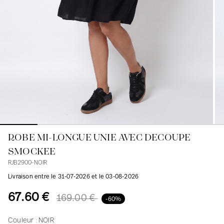
Blouses
Jeans
Blazers, Vestes
Blazers, Vestes
Tuniques
Blouses
Pulls
Manteaux
Ensembles
Tuniques
Accessoires
Chemises
Chemises
En ligne avec les courbes des femmes
ROBE MI-LONGUE UNIE AVEC DECOUPE
SMOCKEE
RJB2900-NOIR
Livraison entre le 31-07-2026 et le 03-08-2026
67.60 €
169.00 €
-60%
Couleur :
NOIR