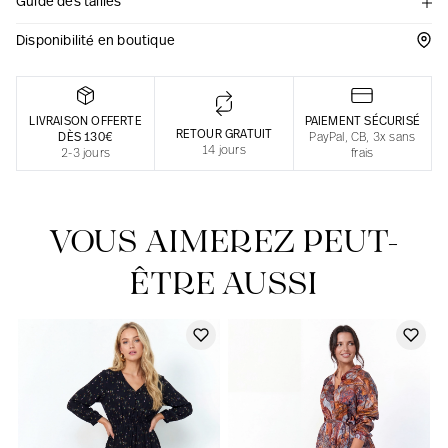
Guide des tailles
Une fabrication responsable en France
Disponibilité en boutique
LIVRAISON OFFERTE
PAIEMENT SÉCURISÉ
RETOUR GRATUIT
DÈS 130€
PayPal, CB, 3x sans
14 jours
2-3 jours
frais
VOUS AIMEREZ PEUT-
ÊTRE AUSSI
Notre actualité dans le journal