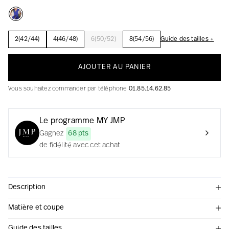
2(42/44)
4(46/48)
6(50/52)
8(54/56)
Guide des tailles +
La création avec audace et passion
AJOUTER AU PANIER
Vous souhaitez commander par téléphone
01.85.14.62.85
Le programme MY JMP
Gagnez
68 pts
de fidélité avec cet achat
Description
Matière et coupe
Guide des tailles