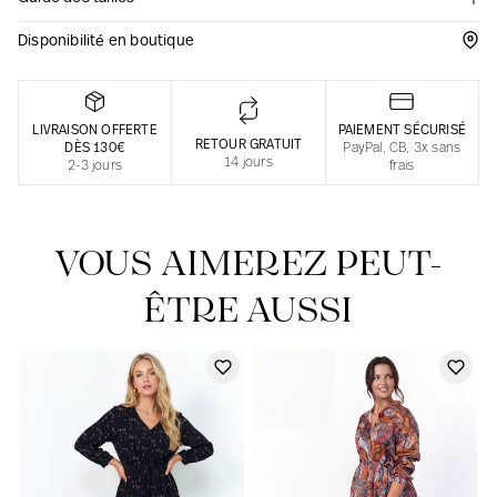
Une fabrication responsable en France
Disponibilité en boutique
LIVRAISON OFFERTE
PAIEMENT SÉCURISÉ
RETOUR GRATUIT
DÈS 130€
PayPal, CB, 3x sans
14 jours
2-3 jours
frais
VOUS AIMEREZ PEUT-
ÊTRE AUSSI
Notre actualité dans le journal