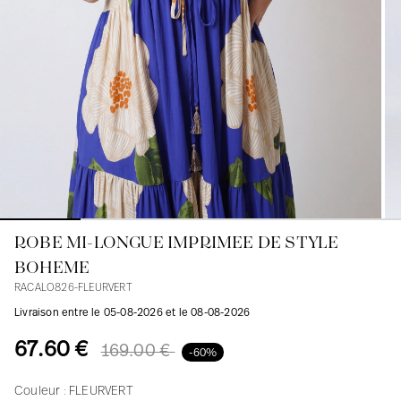
Blouses
Jeans
Blazers, Vestes
Blazers, Vestes
Tuniques
Blouses
Pulls
Manteaux
Ensembles
Tuniques
Accessoires
Chemises
Chemises
En ligne avec les courbes des femmes
ROBE MI-LONGUE IMPRIMEE DE STYLE
BOHEME
RACALO826-FLEURVERT
Livraison entre le 05-08-2026 et le 08-08-2026
67.60 €
169.00 €
-60%
Couleur :
FLEURVERT