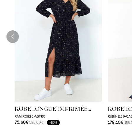
ROBE LONGUE IMPRIMÉE
ROBE L
ASTRO VISCOSE ECOVERO
CACHEM
RAMIRO826-ASTRO
RUBIN1136-CA
75.60€
179.10€
189.00€
199
-60%