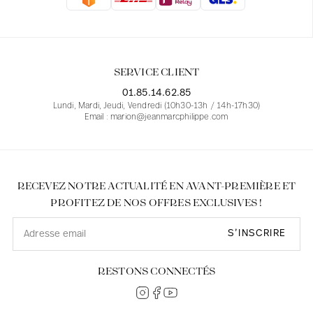
Blouses
Jeans
Blazers, Vestes
Blazers, Vestes
Tuniques
Blouses
Pulls
Manteaux
Ensembles
Tuniques
Accessoires
SERVICE CLIENT
Chemises
Chemises
En ligne avec les courbes des femmes
01.85.14.62.85
Lundi, Mardi, Jeudi, Vendredi (10h30-13h / 14h-17h30)
Email : marion@jeanmarcphilippe.com
RECEVEZ NOTRE ACTUALITÉ EN AVANT-PREMIÈRE ET
PROFITEZ DE NOS OFFRES EXCLUSIVES !
S’INSCRIRE
RESTONS CONNECTÉS