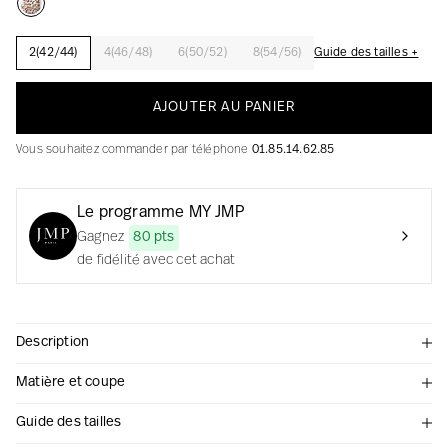
2(42/44)
4(46/48)
6(50/52)
8(54/56)
Guide des tailles +
La création avec audace et passion
AJOUTER AU PANIER
Vous souhaitez commander par téléphone
01.85.14.62.85
Le programme MY JMP
Gagnez
80 pts
de fidélité avec cet achat
Description
Matière et coupe
Guide des tailles