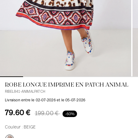
Blouses
Jeans
Blazers, Vestes
Blazers, Vestes
Tuniques
Blouses
Pulls
Manteaux
Ensembles
Tuniques
Accessoires
Chemises
Chemises
En ligne avec les courbes des femmes
ROBE LONGUE IMPRIME EN PATCH ANIMAL
RIBEL841-ANIMALPATCH
Livraison entre le 02-07-2026 et le 05-07-2026
79.60 €
199.00 €
-60%
Couleur :
BEIGE