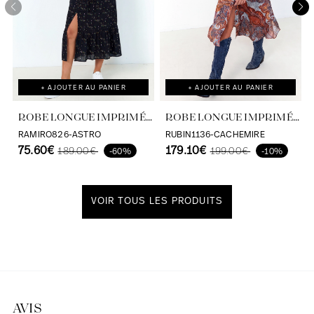
+ AJOUTER AU PANIER
+ AJOUTER AU PANIER
ROBE LONGUE IMPRIMÉE
ROBE LONGUE IMPRIMÉ
ASTRO VISCOSE
CACHEMIRE EFFET
RAMIRO826-ASTRO
RUBIN1136-CACHEMIRE
ECOVERO
75.60€
SATINÉ
179.10€
189.00€
199.00€
-60%
-10%
VOIR TOUS LES PRODUITS
Découvrir notre univers
AVIS