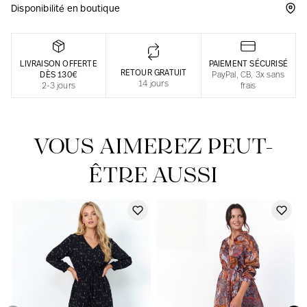
Disponibilité en boutique
Une fabrication responsable en France
LIVRAISON OFFERTE
PAIEMENT SÉCURISÉ
RETOUR GRATUIT
DÈS 130€
PayPal, CB, 3x sans
14 jours
2-3 jours
frais
VOUS AIMEREZ PEUT-
ÊTRE AUSSI
Notre actualité dans le journal