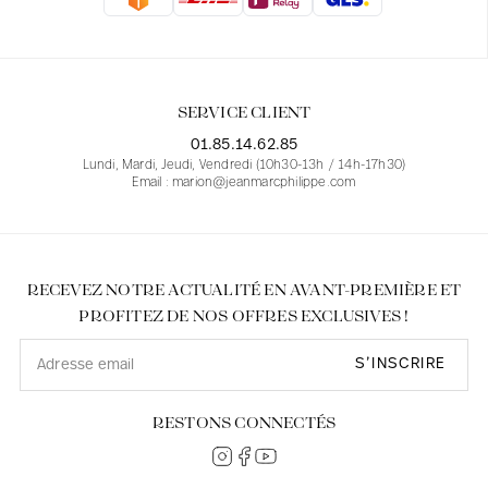
Blouses
Jeans
Blazers, Vestes
Blazers, Vestes
Tuniques
Blouses
Pulls
Manteaux
Ensembles
Tuniques
Accessoires
SERVICE CLIENT
Chemises
Chemises
En ligne avec les courbes des femmes
01.85.14.62.85
Lundi, Mardi, Jeudi, Vendredi (10h30-13h / 14h-17h30)
Email : marion@jeanmarcphilippe.com
RECEVEZ NOTRE ACTUALITÉ EN AVANT-PREMIÈRE ET
PROFITEZ DE NOS OFFRES EXCLUSIVES !
S’INSCRIRE
RESTONS CONNECTÉS