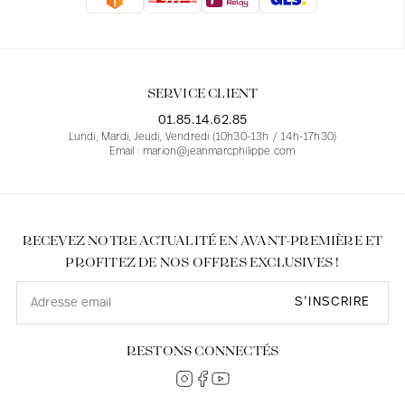
Blouses
Jeans
Blazers, Vestes
Blazers, Vestes
Tuniques
Blouses
Pulls
Manteaux
Ensembles
Tuniques
Accessoires
SERVICE CLIENT
Chemises
Chemises
En ligne avec les courbes des femmes
01.85.14.62.85
Lundi, Mardi, Jeudi, Vendredi (10h30-13h / 14h-17h30)
Email : marion@jeanmarcphilippe.com
RECEVEZ NOTRE ACTUALITÉ EN AVANT-PREMIÈRE ET
PROFITEZ DE NOS OFFRES EXCLUSIVES !
S’INSCRIRE
RESTONS CONNECTÉS