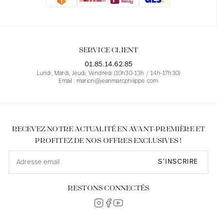
Blouses
Jeans
Blazers, Vestes
Blazers, Vestes
Tuniques
Blouses
Pulls
Manteaux
Ensembles
Tuniques
Accessoires
SERVICE CLIENT
Chemises
Chemises
En ligne avec les courbes des femmes
01.85.14.62.85
Lundi, Mardi, Jeudi, Vendredi (10h30-13h / 14h-17h30)
Email : marion@jeanmarcphilippe.com
RECEVEZ NOTRE ACTUALITÉ EN AVANT-PREMIÈRE ET
PROFITEZ DE NOS OFFRES EXCLUSIVES !
S’INSCRIRE
RESTONS CONNECTÉS