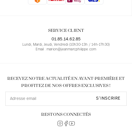
Blouses
Jeans
Blazers, Vestes
Blazers, Vestes
Tuniques
Blouses
Pulls
Manteaux
Ensembles
Tuniques
Accessoires
SERVICE CLIENT
Chemises
Chemises
En ligne avec les courbes des femmes
01.85.14.62.85
Lundi, Mardi, Jeudi, Vendredi (10h30-13h / 14h-17h30)
Email : marion@jeanmarcphilippe.com
RECEVEZ NOTRE ACTUALITÉ EN AVANT-PREMIÈRE ET
PROFITEZ DE NOS OFFRES EXCLUSIVES !
S’INSCRIRE
RESTONS CONNECTÉS