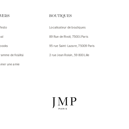
urs
IVERS
BOUTIQUES
urs
festo
Localisateur de boutiques
ux
nal
89 Rue de Rivoli, 75001 Paris
 Vestes
 Vestes
books
95 rue Saint-Lazare, 75009 Paris
ux
ramme de fidélité
2 rue Jean Roisin, 59 800 Lille
res
ainer une amie