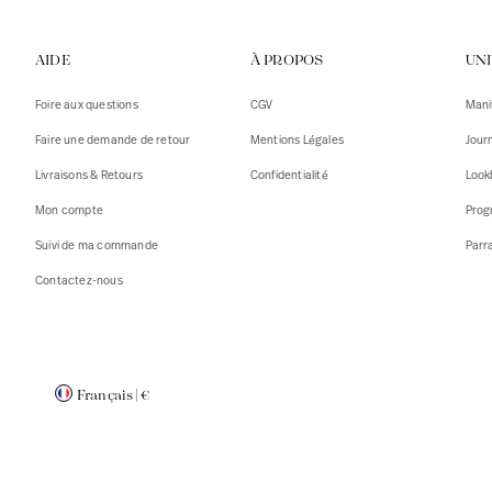
Gilets
Débarde
AIDE
À PROPOS
UN
Tshirts
Pulls
Débarde
Tshirts
Foire aux questions
CGV
Mani
Mantea
Gilets
Faire une demande de retour
Mentions Légales
Jour
Blazers,
Blazers,
Livraisons & Retours
Confidentialité
Look
Pulls
Mantea
Mon compte
Prog
Accessoi
Suivi de ma commande
Parr
Contactez-nous
Français
|
€