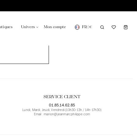
FR
|
€
utiques
Univers
Mon compte
onsable en France
Notre actualité dans le journal
SERVICE CLIENT
01.85.14.62.85
Lundi, Mardi, Jeudi, Vendredi (10h30-13h / 14h-17h30)
Email : marion@jeanmarcphilippe.com