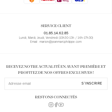
Blouses
Jeans
Blazers, Vestes
Blazers, Vestes
Tuniques
Blouses
Pulls
Manteaux
Ensembles
Tuniques
Accessoires
SERVICE CLIENT
Chemises
Chemises
En ligne avec les courbes des femmes
01.85.14.62.85
Lundi, Mardi, Jeudi, Vendredi (10h30-13h / 14h-17h30)
Email : marion@jeanmarcphilippe.com
RECEVEZ NOTRE ACTUALITÉ EN AVANT-PREMIÈRE ET
PROFITEZ DE NOS OFFRES EXCLUSIVES !
S’INSCRIRE
RESTONS CONNECTÉS