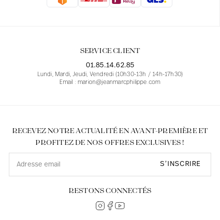
Blouses
Jeans
Blazers, Vestes
Blazers, Vestes
Tuniques
Blouses
Pulls
Manteaux
Ensembles
Tuniques
Accessoires
SERVICE CLIENT
Chemises
Chemises
En ligne avec les courbes des femmes
01.85.14.62.85
Lundi, Mardi, Jeudi, Vendredi (10h30-13h / 14h-17h30)
Email : marion@jeanmarcphilippe.com
RECEVEZ NOTRE ACTUALITÉ EN AVANT-PREMIÈRE ET
PROFITEZ DE NOS OFFRES EXCLUSIVES !
S’INSCRIRE
RESTONS CONNECTÉS