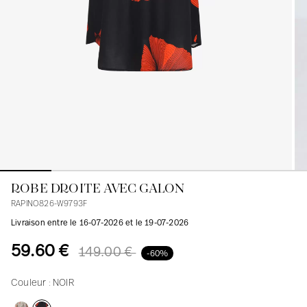
Blouses
Jeans
Blazers, Vestes
Blazers, Vestes
Tuniques
Blouses
Pulls
Manteaux
Ensembles
Tuniques
Accessoires
Chemises
Chemises
En ligne avec les courbes des femmes
ROBE DROITE AVEC GALON
RAPINO826-W9793F
Livraison entre le 16-07-2026 et le 19-07-2026
59.60 €
149.00 €
-60%
Couleur :
NOIR