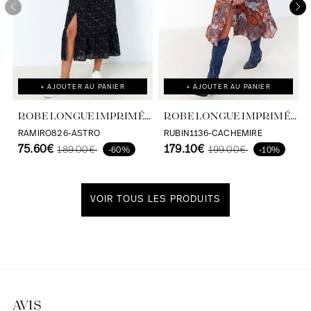
+ AJOUTER AU PANIER
+ AJOUTER AU PANIER
ROBE LONGUE IMPRIMÉE
ROBE LONGUE IMPRIMÉ
ASTRO VISCOSE
CACHEMIRE EFFET
RAMIRO826-ASTRO
RUBIN1136-CACHEMIRE
ECOVERO
75.60€
SATINÉ
179.10€
189.00€
199.00€
-60%
-10%
VOIR TOUS LES PRODUITS
Découvrir notre univers
AVIS