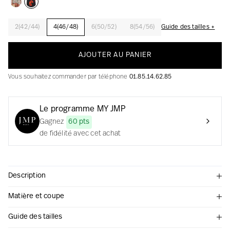
2(42/44)
4(46/48)
6(50/52)
8(54/56)
Guide des tailles +
La création avec audace et passion
AJOUTER AU PANIER
Vous souhaitez commander par téléphone
01.85.14.62.85
Le programme MY JMP
Gagnez
60 pts
de fidélité avec cet achat
Description
Matière et coupe
Guide des tailles