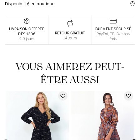
Disponibilité en boutique
Une fabrication responsable en France
LIVRAISON OFFERTE
PAIEMENT SÉCURISÉ
RETOUR GRATUIT
DÈS 130€
PayPal, CB, 3x sans
14 jours
2-3 jours
frais
VOUS AIMEREZ PEUT-
ÊTRE AUSSI
Notre actualité dans le journal