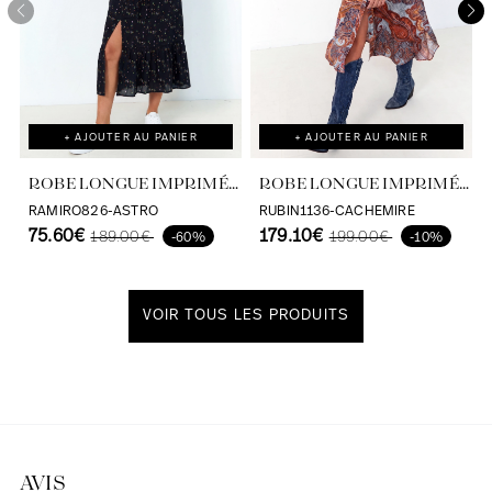
+ AJOUTER AU PANIER
+ AJOUTER AU PANIER
ROBE LONGUE IMPRIMÉE
ROBE LONGUE IMPRIMÉ
ASTRO VISCOSE
CACHEMIRE EFFET
RAMIRO826-ASTRO
RUBIN1136-CACHEMIRE
ECOVERO
75.60€
SATINÉ
179.10€
189.00€
199.00€
-60%
-10%
VOIR TOUS LES PRODUITS
Découvrir notre univers
AVIS