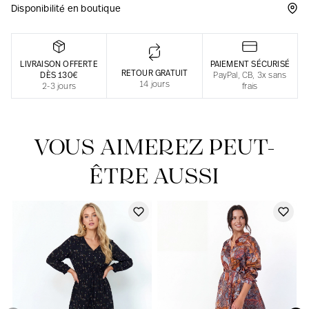
Disponibilité en boutique
Une fabrication responsable en France
LIVRAISON OFFERTE
PAIEMENT SÉCURISÉ
RETOUR GRATUIT
DÈS 130€
PayPal, CB, 3x sans
14 jours
2-3 jours
frais
VOUS AIMEREZ PEUT-
ÊTRE AUSSI
Notre actualité dans le journal