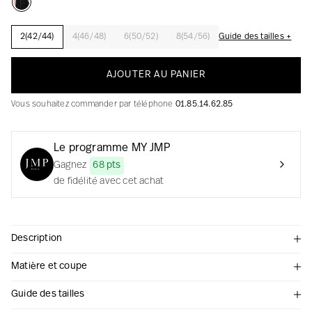
2(42/44)
4(46/48)
6(50/52)
8(54/56)
Guide des tailles +
La création avec audace et passion
AJOUTER AU PANIER
Vous souhaitez commander par téléphone
01.85.14.62.85
Le programme MY JMP
Gagnez
68 pts
de fidélité avec cet achat
Description
Matière et coupe
Guide des tailles