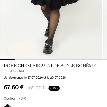
Blouses
Jeans
Blazers, Vestes
Blazers, Vestes
Tuniques
Blouses
Pulls
Manteaux
Ensembles
Tuniques
Accessoires
Chemises
Chemises
En ligne avec les courbes des femmes
ROBE CHEMISIER UNI DE STYLE BOHÉME
RHUM1071-NOIR
Livraison entre le 17-07-2026 et le 20-07-2026
67.60 €
169.00 €
-60%
Couleur :
NOIR