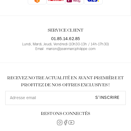
Blouses
Jeans
Blazers, Vestes
Blazers, Vestes
Tuniques
Blouses
Pulls
Manteaux
Ensembles
Tuniques
Accessoires
SERVICE CLIENT
Chemises
Chemises
En ligne avec les courbes des femmes
01.85.14.62.85
Lundi, Mardi, Jeudi, Vendredi (10h30-13h / 14h-17h30)
Email : marion@jeanmarcphilippe.com
RECEVEZ NOTRE ACTUALITÉ EN AVANT-PREMIÈRE ET
PROFITEZ DE NOS OFFRES EXCLUSIVES !
S’INSCRIRE
RESTONS CONNECTÉS