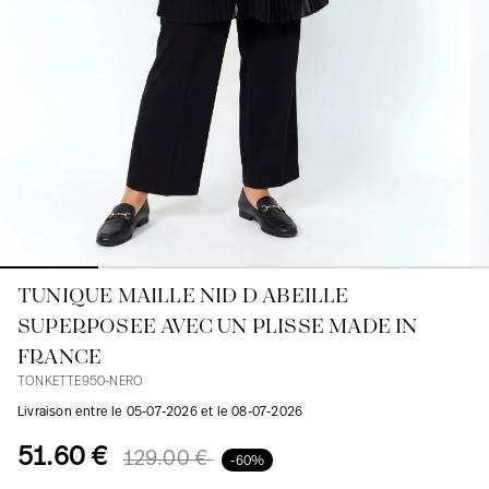
Blouses
Jeans
Blazers, Vestes
Blazers, Vestes
Tuniques
Blouses
Pulls
Manteaux
Ensembles
Tuniques
Accessoires
Chemises
Chemises
En ligne avec les courbes des femmes
TUNIQUE MAILLE NID D ABEILLE
SUPERPOSEE AVEC UN PLISSE MADE IN
FRANCE
TONKETTE950-NERO
Livraison entre le 05-07-2026 et le 08-07-2026
51.60 €
129.00 €
-60%