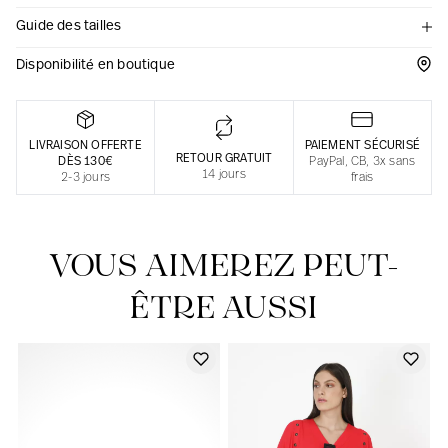
Guide des tailles
Une fabrication responsable en France
Disponibilité en boutique
LIVRAISON OFFERTE
PAIEMENT SÉCURISÉ
RETOUR GRATUIT
DÈS 130€
PayPal, CB, 3x sans
14 jours
2-3 jours
frais
VOUS AIMEREZ PEUT-
ÊTRE AUSSI
Notre actualité dans le journal