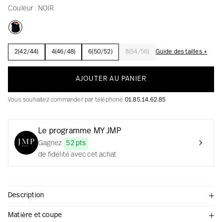
Couleur :
NOIR
La création avec audace et passion
2(42/44)
4(46/48)
6(50/52)
8(54/56)
Guide des tailles +
AJOUTER AU PANIER
Vous souhaitez commander par téléphone
01.85.14.62.85
Le programme MY JMP
Gagnez
52 pts
de fidélité avec cet achat
Description
Matière et coupe