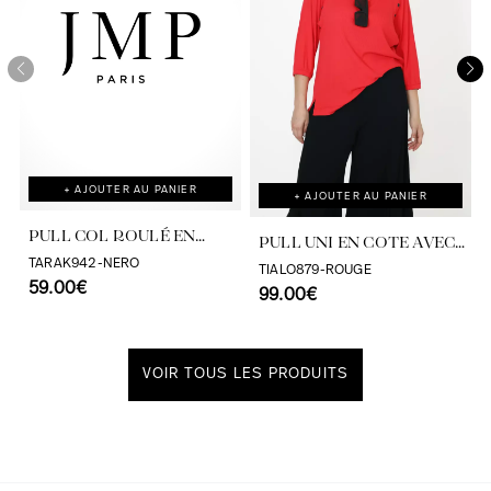
+ AJOUTER AU PANIER
+ AJOUTER AU PANIER
PULL COL ROULÉ EN
PULL UNI EN COTE AVEC
MAILLE FINE
TARAK942-NERO
ŒILLET
TIALO879-ROUGE
59.00€
99.00€
VOIR TOUS LES PRODUITS
Découvrir notre univers