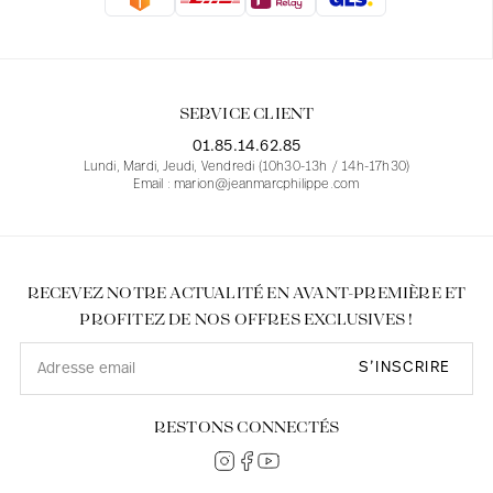
Blouses
Jeans
Blazers, Vestes
Blazers, Vestes
Tuniques
Blouses
Pulls
Manteaux
Ensembles
Tuniques
Accessoires
SERVICE CLIENT
Chemises
Chemises
En ligne avec les courbes des femmes
01.85.14.62.85
Lundi, Mardi, Jeudi, Vendredi (10h30-13h / 14h-17h30)
Email : marion@jeanmarcphilippe.com
RECEVEZ NOTRE ACTUALITÉ EN AVANT-PREMIÈRE ET
PROFITEZ DE NOS OFFRES EXCLUSIVES !
S’INSCRIRE
RESTONS CONNECTÉS